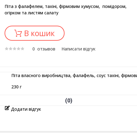
Піта з фалафелем, тахіні, фірмовим хумусом, помідором,
огірком та листям салату
В кошик
0
отзывов
Написати відгук
Піта власного виробництва, фалафель, соус тахіні, фірмов
230 г
0
Додати відгук