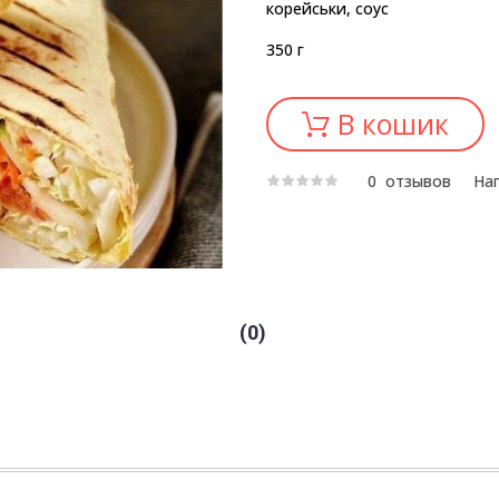
корейськи, соус
350 г
В кошик
0
отзывов
Нап
0