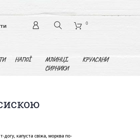
0
кти
ТИ
НАПОЇ
МЛИНЦІ,
КРУАСАНИ
СИРНИКИ
осискою
т-догу, капуста свіжа, морква по-