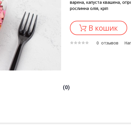
варена, капуста квашена, огі
рослинна олія, кріп
В кошик
0
отзывов
Нап
0