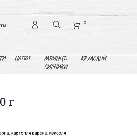
0
кти
ТИ
НАПОЇ
МЛИНЦІ,
КРУАСАНИ
СИРНИКИ
0 г
арна, картопля варена, квасоля