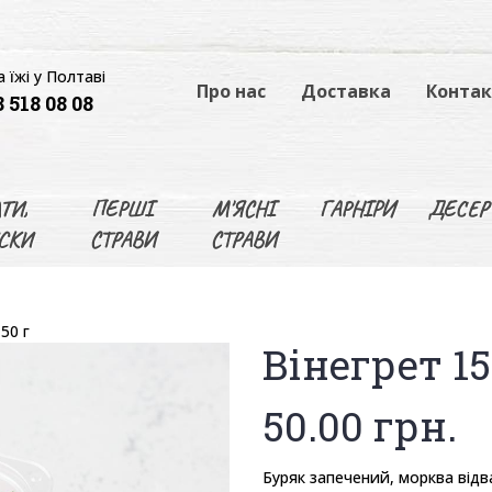
 їжі у Полтаві
Про нас
Доставка
Конта
 518 08 08
ТИ,
ПЕРШІ
М'ЯСНІ
ГАРНІРИ
ДЕСЕР
СКИ
СТРАВИ
СТРАВИ
50 г
Вінегрет 15
50.00
грн.
Буряк запечений, морква відв