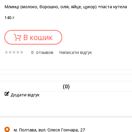
Млинці (молоко, борошно, олія, яйце, цукор) +паста нутела
140 г
В кошик
0
отзывов
Написати відгук
0
Додати відгук
м. Полтава, вул. Олеся Гончара, 27